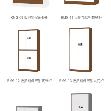
BMG-09 扳把锁保密矮柜
BMG-11 扳把锁保密锁矮柜
BMG-12 扳把锁保密锁双节柜
BMG-13 扳把锁保密锁大门柜