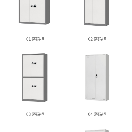
01 密码柜
02 密码柜
03 密码柜
04 密码柜