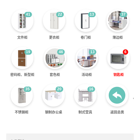
41
22
13
37
文件柜
更衣柜
卷门柜
薄边柜
19
46
13
6
密码柜、新型柜
套色柜
活动柜
钥匙柜
35
20
16
'
不锈钢柜
钢制办公桌
制式营具
返回总类